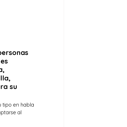
personas 
es 
, 
la, 
ra su 
 tipo en habla 
ptarse al 