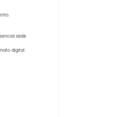
ento.
sencial sede 
to digital. 